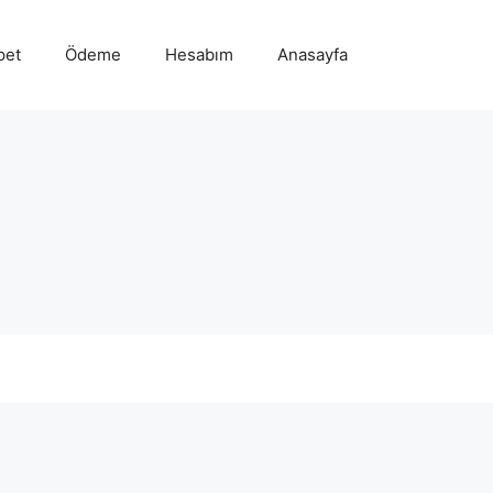
pet
Ödeme
Hesabım
Anasayfa